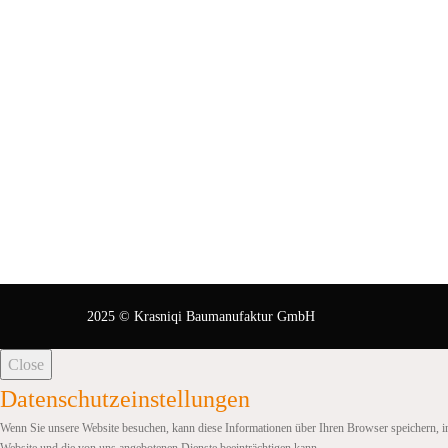
2025 © Krasniqi Baumanufaktur GmbH
Close
Datenschutzeinstellungen
Wenn Sie unsere Website besuchen, kann diese Informationen über Ihren Browser speichern, in
Website und die von uns angebotenen Dienste beeinträchtigen kann.